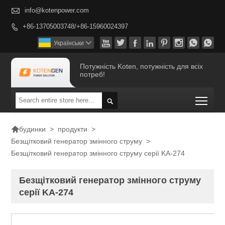

info@kotenpower.com
+86-13705003748/+86-15960024397









Українськи

Потужність Koten, потужність для всіх
потреб!
Togg


>
продукти
>
будинки
Безщітковий генератор змінного струму
>
Безщітковий генератор змінного струму серії KA-274
Безщітковий генератор змінного струму
серії KA-274