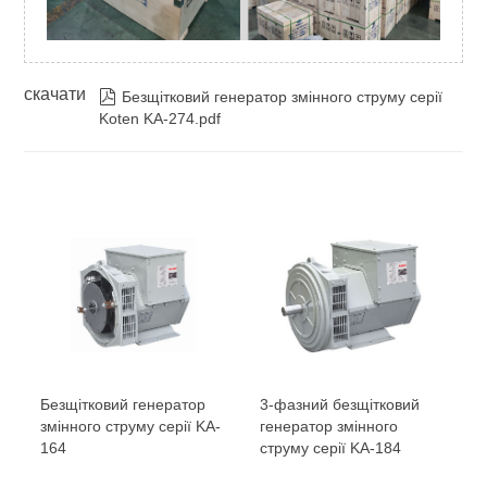
скачати

Безщітковий генератор змінного струму серії
Koten KA-274.pdf
Безщітковий генератор
3-фазний безщітковий
змінного струму серії KA-
генератор змінного
164
струму серії KA-184