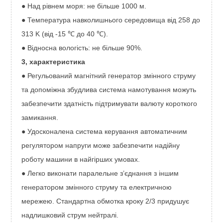
● Над рівнем моря: не більше 1000 м.
● Температура навколишнього середовища від 258 до
313 K (від -15 ℃ до 40 ℃).
● Відносна вологість: не більше 90%.
3, характеристика
● Регульований магнітний генератор змінного струму
та допоміжна збудлива система намотування можуть
забезпечити здатність підтримувати валюту короткого
замикання.
● Удосконалена система керування автоматичним
регулятором напруги може забезпечити надійну
роботу машини в найгірших умовах.
● Легко виконати паралельне з’єднання з іншим
генератором змінного струму та електричною
мережею. Стандартна обмотка кроку 2/3 придушує
надлишковий струм нейтралі.