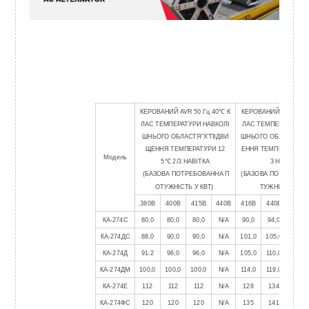
КЕРОВАНИЙ AVR 50 Гц 40
℃
К
КЕРОВАНИЙ AVR 60 Г
ЛАС ТЕМПЕРАТУРИ НАВКОЛІ
ЛАС ТЕМПЕРАТУРИ Н
ШНЬОГО ОБЛАСТЯ"Х"ПІДВИ
ШНЬОГО ОБЛАСТЯ"Х
ЩЕННЯ ТЕМПЕРАТУРИ 12
ЕННЯ ТЕМПЕРАТУРИ 
Модель
5
℃
2/3 НАВІТКА
3 НАВІТКА
(БАЗОВА ПОТРЕБОВАННА П
(БАЗОВА ПОТРЕБОВА
ОТУЖНІСТЬ У КВТ)
ТУЖНІСТЬ У КВ
380В
400В
415В
440В
416В
440В
460В
КА-274С
80,0
80,0
80,0
N/A
90,0
94,0
94,0
КА-274ДС
88,0
90,0
90,0
N/A
101,0
105,0
105,0
КА-274Д
91.2
96,0
96,0
N/A
105,0
110,0
110,0
КА-274ДМ
100,0
100,0
100,0
N/A
114,0
119,0
119,0
КА-274Е
112
112
112
N/A
128
134
134
КА-274ФС
120
120
120
N/A
135
141
141