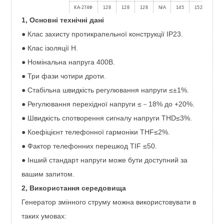
КА-274Ф
128
128
128
N/A
145
152
152
1, Основні технічні дані
КА-274Г
145
146
146
N/A
164
175
175
Ка-274ГМ
150,0
150,0
150,0
N/A
178,0
183,0
183,0
● Клас захисту протикрапельної конструкції IP23.
КА-274Н
160,0
160,0
160,0
N/A
190,0
196,0
196,0
● Клас ізоляції H.
КА-274J
184,0
184,0
184,0
N/A
215,0
225,0
235,0
● Номінальна напруга 400В.
Ка-274К
200,0
200,0
200,0
N/A
233,0
239,0
250,0
● Три фази чотири дроти.
● Стабільна швидкість регулювання напруги ≤±1%.
● Регулювання перехідної напруги ≤－18% до +20%.
● Швидкість спотворення сигналу напруги THD≤3%.
● Коефіцієнт телефонної гармоніки THF≤2%.
● Фактор телефонних перешкод TIF ≤50.
● Інший стандарт напруги може бути доступний за
вашим запитом.
2, Використання середовища
Генератор змінного струму можна використовувати в
таких умовах: