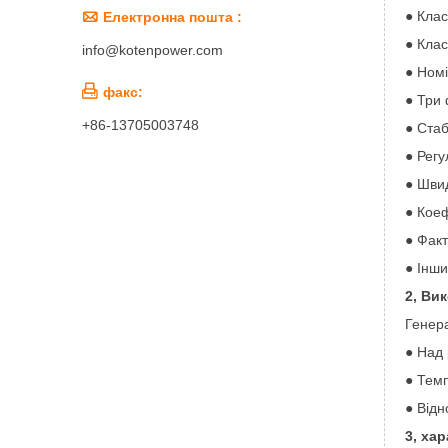
● Клас

Електронна пошта :
● Клас
info@kotenpower.com
● Ном

факс:
● Три 
+86-13705003748
● Стаб
● Рег
● Шви
● Кое
● Фак
● Інши
2, Ви
Генера
● Над 
● Темп
● Відн
3, ха