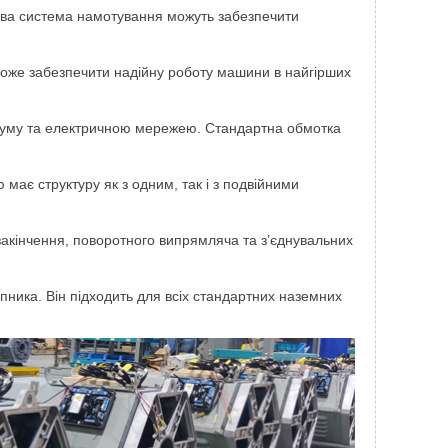
лива система намотування можуть забезпечити
оже забезпечити надійну роботу машини в найгірших
труму та електричною мережею. Стандартна обмотка
ає структуру як з одним, так і з подвійними
 закінчення, поворотного випрямляча та з’єднувальних
ника. Він підходить для всіх стандартних наземних