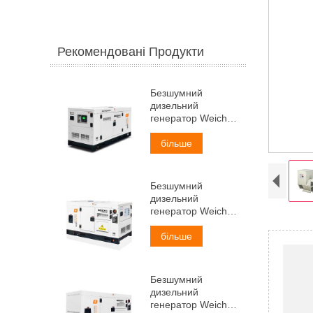
Рекомендовані Продукти
Безшумний
дизельний
генератор Weichai
потужністю 30 кВА
більше
Безшумний
дизельний
генератор Weichai
потужністю 38 кВА
більше
Безшумний
дизельний
генератор Weichai