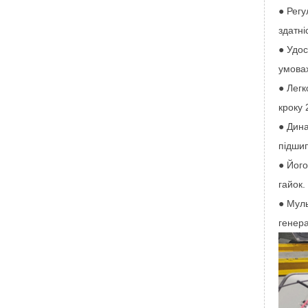
● Регу
здатні
● Удо
умова
● Лег
кроку 
● Дина
підши
● Його
гайок.
● Муль
генера