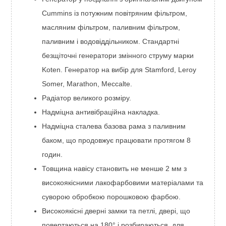
Cummins із потужним повітряним фільтром,
масляним фільтром, паливним фільтром,
паливним і водовіддільником. Стандартні
безщіточні генератори змінного струму марки
Koten. Генератор на вибір для Stamford, Leroy
Somer, Marathon, Meccalte.
Радіатор великого розміру.
Надміцна антивібраційна накладка.
Надміцна сталева базова рама з паливним
баком, що продовжує працювати протягом 8
годин.
Товщина навісу становить не менше 2 мм з
високоякісними лакофарбовими матеріалами та
суворою обробкою порошковою фарбою.
Високоякісні дверні замки та петлі, двері, що
повертаються на 180° і розбираються, для