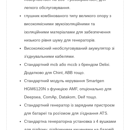
легкого обслуговування.
глушник комбінованого типу великого опору з
високоякісними звукоізоляційними та
ізоляційними матеріалами для забезпечення
низького рівня шуму для генераторів.
Високоякісний необслуговуваний акумулятор зі
з'єднувальними кабелями.
Стандартний mcb або mccb з брендом Delixi.
Додатково для Chint, ABB тощо.
Стандартний модуль керування Smartgen
HGM6120N з функцією AMF, опціонально для
Deepsea, ComAp, Datakom, Deif тощо.
Стандартний генератор із зарядним пристроєм
для батареї та роз’ємом для з’єднання ATS.
Стандартна генераторна установка з 4 вушками
для підйому, підйомними кишенями на базовій