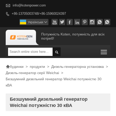

info@kotenpower.com
+86-13705003748/+86-15960024397









Українськи

Потужність Koten, потужність для всіх
потреб!
Togg


>
продукти
>
Дизель-генераторна установка
>
будинки
Дизель-генератор серії Weichai
>
Безшумний дизельний генератор Weichai потужністю 30
кВА
Безшумний дизельний генератор
Weichai потужністю 30 кВА