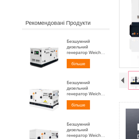
Рекомендовані Продукти
Безшумний
дизельний
генератор Weichai
потужністю 30 кВА
більше
Безшумний
дизельний
генератор Weichai
потужністю 38 кВА
більше
Безшумний
дизельний
генератор Weichai