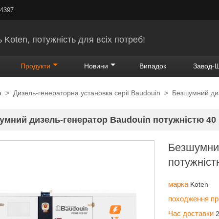
24397
 Koten, потужність для всіх потреб!
Продукти
Новини
Випадок
Завод-
а
>
Дизель-генераторна установка серії Baudouin
>
Безшумний диз
умний дизель-генератор Baudouin потужністю 40
Безшумний
потужніст
марка
Koten
походження п
Час доставки