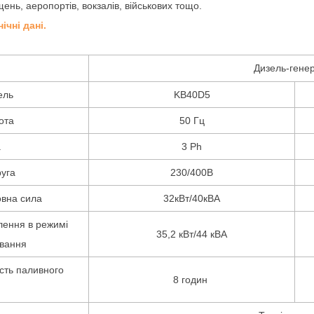
ень, аеропортів, вокзалів, військових тощо.
нічні дані.
Дизель-гене
ель
KB40D5
ота
50 Гц
а
3 Ph
уга
230/400В
вна сила
32кВт/40кВА
ення в режимі
35,2 кВт/44 кВА
ування
сть паливного
8 годин