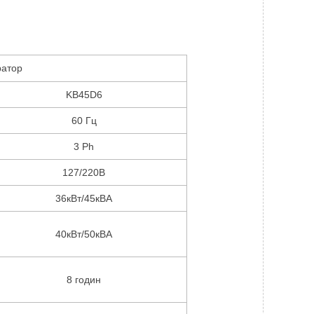
ратор
KB45D6
60 Гц
3 Ph
127/220В
36кВт/45кВА
40кВт/50кВА
8 годин