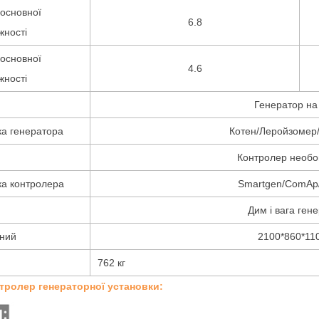
основної
6.8
жності
основної
4.6
жності
Генератор на
а генератора
Котен/Леройзоме
Контролер необо
а контролера
Smartgen/ComAp
Дим і вага ген
ний
2100*860*11
762 кг
нтролер генераторної установки: