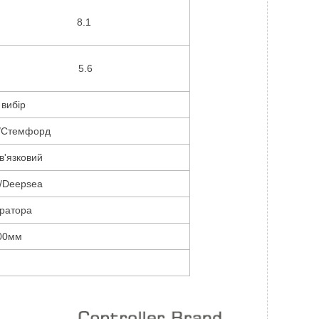
8.1
5.6
 вибір
р/Стемфорд
в'язковий
/Deepsea
ератора
00мм