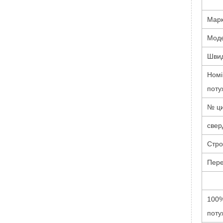
Марк
Моде
Швид
Номі
поту
№ ци
свер
Стро
Пер
100%
поту