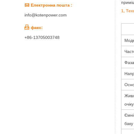
приміщ

Електронна пошта :
1, Тех
info@kotenpower.com

факс:
+86-13705003748
Мод
Част
Фаз
Напр
Осно
Живл
очік
Ємні
баку