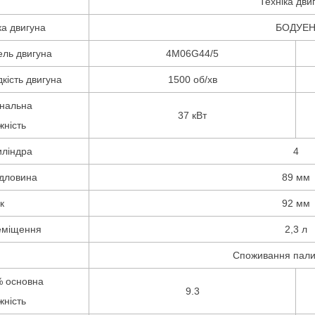
Техніка дви
а двигуна
БОДУЕ
ль двигуна
4M06G44/5
кість двигуна
1500 об/хв
нальна
37 кВт
жність
ліндра
4
дловина
89 мм
к
92 мм
еміщення
2,3 л
Споживання палив
 основна
9.3
жність