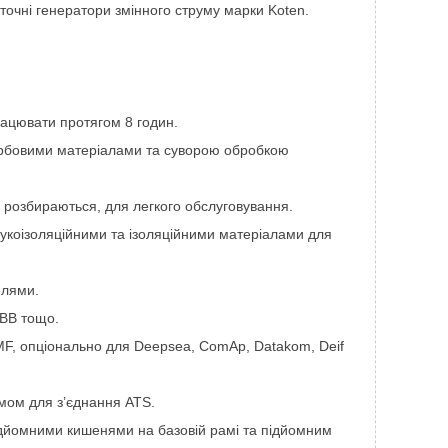
точні генератори змінного струму марки Koten.
.
ацювати протягом 8 годин.
арбовими матеріалами та суворою обробкою
 і розбираються, для легкого обслуговування.
вукоізоляційними та ізоляційними матеріалами для
елями.
ABB тощо.
, опціонально для Deepsea, ComAp, Datakom, Deif
мом для з’єднання ATS.
ідйомними кишенями на базовій рамі та підйомним