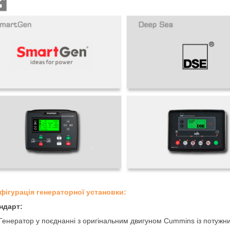
нфігурація генераторної установки:
ндарт:
Генератор у поєднанні з оригінальним двигуном Cummins із потужн