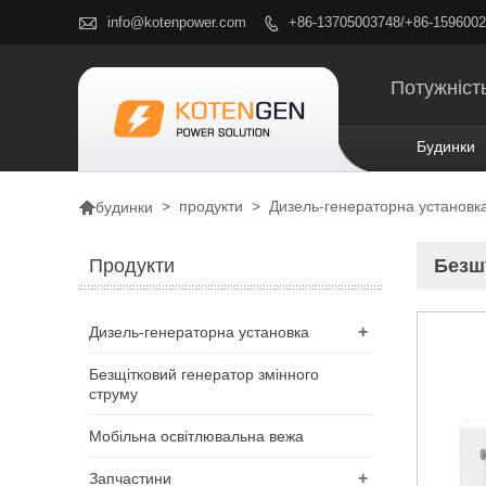

info@kotenpower.com
+86-13705003748/+86-159600

Потужність
Будинки

>
продукти
>
Дизель-генераторна установк
будинки
Продукти
Безш
+
Дизель-генераторна установка
Безщітковий генератор змінного
струму
Мобільна освітлювальна вежа
+
Запчастини