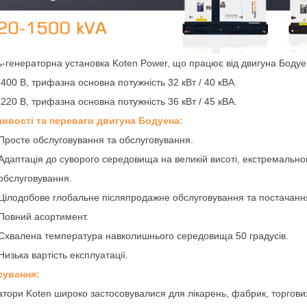
-генераторна установка Koten Power, що працює від двигуна Бодуе
 400 В, трифазна основна потужність 32 кВт / 40 кВА.
 220 В, трифазна основна потужність 36 кВт / 45 кВА.
ивості та переваги двигуна Бодуена:
Просте обслуговування та обслуговування.
Адаптація до суворого середовища на великій висоті, екстремально
обслуговування.
Цілодобове глобальне післяпродажне обслуговування та постачанн
Повний асортимент.
Схвалена температура навколишнього середовища 50 градусів.
Низька вартість експлуатації.
сування:
тори Koten широко застосовувалися для лікарень, фабрик, торгових ц