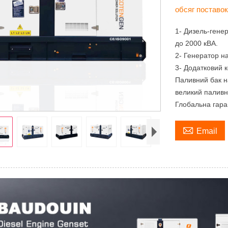
обсяг поставо
1- Дизель-гене
до 2000 кВА.
2- Генератор на
3- Додатковий 
Паливний бак на
великий паливн
Глобальна гаран

Email