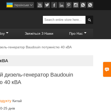








Українськи


Шоу
Звяжіться З Нами
Про Нас
ель-генератор Baudouin потужністю 40 кВА
 кВА

 дизель-генератор Baudouin
ю 40 кВА
родукту
Китай
20-25 днів