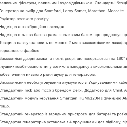
паливним фільтром, паливним і водовіддільником. Стандартні безщі
Генератор на вибір для Stamford, Leroy Somer, Marathon, Meccalte
Радіатор великого розміру.
Надміцна антивібраційна накладка.
Надміцна сталева базова рама з паливним баком, що продовжує пр
Товщина навісу становить не менше 2 мм з високоякісними лакоф
порошковою фарбою.
Високоякісні дверні замки та петлі, двері, що повертаються на 180°
глушник комбінованого типу великого імпедансу з високоякісними з
забезпечення низького рівня шуму для генераторів.
Високоякісний необслуговуваний акумулятор зі з'єднувальними каб
Стандартний mcb або mccb з брендом Delixi. Додатково для Chint, 
Стандартний модуль керування Smartgen HGM6120N з функцією AMF
тощо.
Стандартний генератор із зарядним пристроєм для батареї та роз’є
Стандартна генераторна установка з 4 проушинами для підйому, п