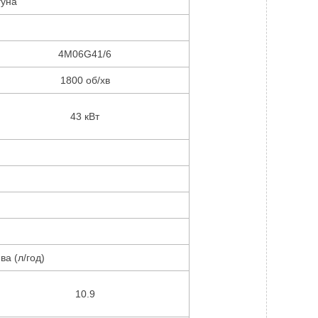
гуна
Н
4M06G41/6
1800 об/хв
43 кВт
а (л/год)
10.9