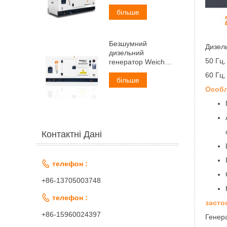
потужністю 50 кВА
більше
Безшумний
Дизель
дизельний
50 Гц,
генератор Weichai
потужністю 60 кВА
60 Гц,
більше
Особл
Контактні Дані

телефон :
+86-13705003748

телефон :
засто
+86-15960024397
Генера