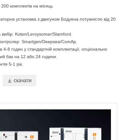
к
200 комплектів на місяць
раторна установка з двигуном Бодуена потужністю від 20
 вибір: Koten/Leroysomer/Stamford.
контролер: Smartgen/Deepsea/ComAp.
 4-8 годин у стандартній комплектації, опціонально
ий бак на 12 або 24 години.
тія 5-1 рік.

скачати