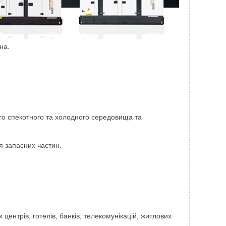
на.
го спекотного та холодного середовища та
я запасних частин.
ентрів, готелів, банків, телекомунікацій, житлових