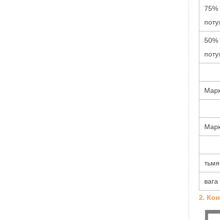
75% 
поту
50% 
поту
Марк
Марк
тьмя
вага
2. Ко