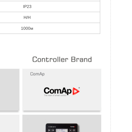
IP23
H/H
1000м