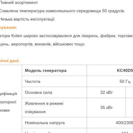
Повний асортимент.
Схвалена температура навколишнього середовища 50 градусів.
Низька вартість експлуатації.
сування:
тори Koten широко застосовувалися для лікарень, фабрик, торгових ц
ень, аеропортів, вокзалів, військових тощо.
нічні дані.
Модель генератора
KC40D5
Частота
50 Гц
Основна сила
32 кВт
ифікація
раторної
Живлення в режимі
35 кВт
новки
очікування
Номінальна напруга
400/230