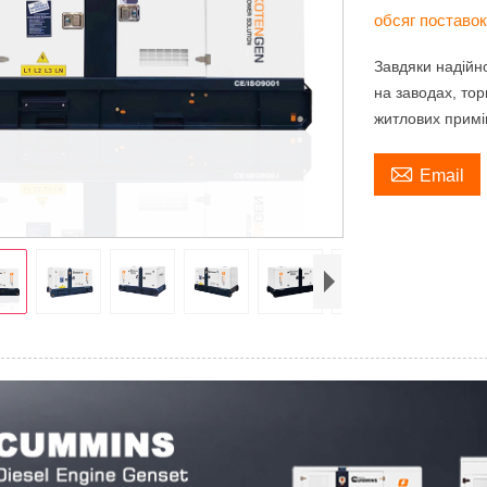
обсяг поставо
Завдяки надійн
на заводах, тор
житлових примі

Email