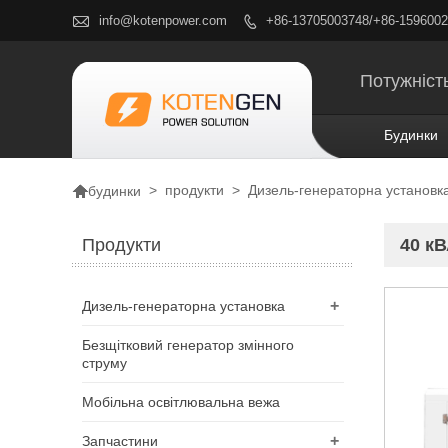

info@kotenpower.com
+86-13705003748/+86-159600

Потужність
Будинки

>
продукти
>
Дизель-генераторна установк
будинки
Продукти
40 к
+
Дизель-генераторна установка
Безщітковий генератор змінного
струму
Мобільна освітлювальна вежа
+
Запчастини