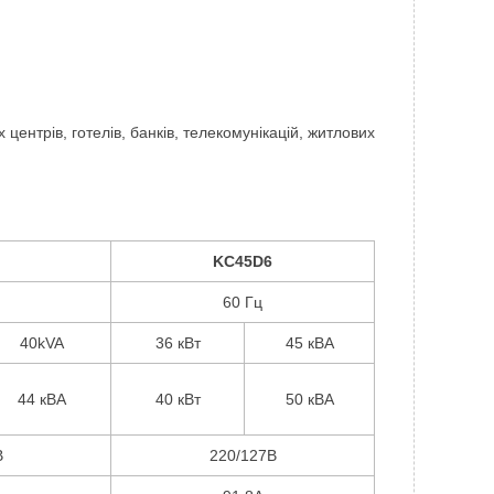
ентрів, готелів, банків, телекомунікацій, житлових
KC45D6
60 Гц
40kVA
36 кВт
45 кВА
44 кВА
40 кВт
50 кВА
В
220/127В