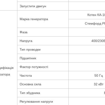
Запустити двигун
Котен КА-1
Марка генератора
Стемфорд P
Фаза
Напруга
400/230
Тип проводки
Підшипник
Фактор потужності
ифікація
ратора
Частота
50 Гц
Основна сила
32 кВт
Тип збудника
Регулювання напруги