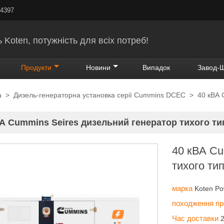
24397
 Koten, потужність для всіх потреб!
Продукти
Новини
Випадок
Завод-
а
>
Дизель-генераторна установка серії Cummins DCEC
>
40 кВА 
ВА Cummins Seires дизельний генератор тихого ти
40 кВА Cu
тихого ти
марка
Koten P
походження п
Час доставки