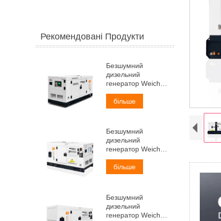
Рекомендовані Продукти
Безшумний
дизельний
генератор Weichai
потужністю 30 кВА
більше
Безшумний
дизельний
генератор Weichai
потужністю 38 кВА
більше
Безшумний
дизельний
генератор Weichai