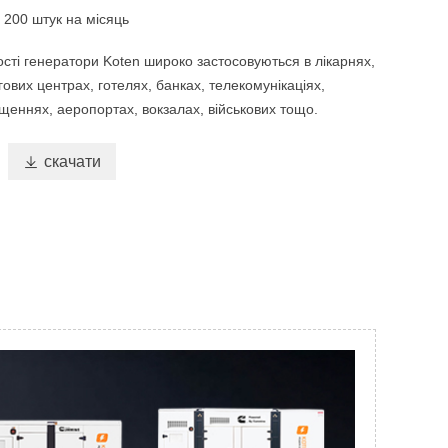
к
200 штук на місяць
ості генератори Koten широко застосовуються в лікарнях,
гових центрах, готелях, банках, телекомунікаціях,
щеннях, аеропортах, вокзалах, військових тощо.

скачати