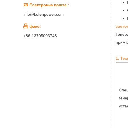

Електронна пошта :
info@kotenpower.com

засто
факс:
Генера
+86-13705003748
приміщ
1, Тех
Спец
гене
уста