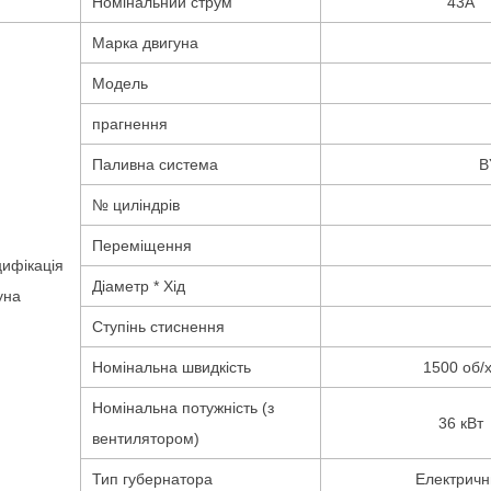
Номінальний струм
43А
Марка двигуна
Модель
прагнення
Паливна система
B
№ циліндрів
Переміщення
ифікація
Діаметр * Хід
уна
Ступінь стиснення
Номінальна швидкість
1500 об/
Номінальна потужність (з
36 кВт
вентилятором)
Тип губернатора
Електричн