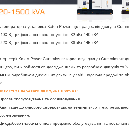
-генераторна установка Koten Power, що працює від двигуна Cumm
 400 В, трифазна основна потужність 32 кВт / 40 кВА.
 220 В, трифазна основна потужність 36 кВт / 45 кВА.
тор серії Koten Power Cummins використовує двигун Cummins як дж
ицтва, який займається дослідженнями та розробкою двигунів та їх
ьшим виробником дизельних двигунів у світі, надаючи продажі та п
х.
ивості та переваги двигуна Cummins:
Просте обслуговування та обслуговування.
Адаптація до суворого середовища на великій висоті, екстремально
обслуговування.
Цілодобове глобальне післяпродажне обслуговування та постачанн