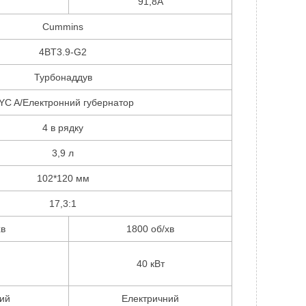
91,8А
Cummins
4BT3.9-G2
Турбонаддув
YC A/Електронний губернатор
4 в рядку
3,9 л
102*120 мм
17,3:1
хв
1800 об/хв
40 кВт
ий
Електричний