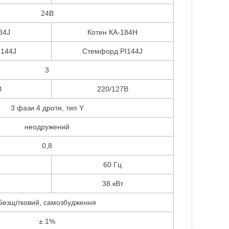
24В
84J
Котен КА-184Н
I144J
Стемфорд PI144J
3
В
220/127В
3 фази 4 дроти, тип Y
неодружений
0,8
60 Гц
38 кВт
Безщітковий, самозбудження
± 1%