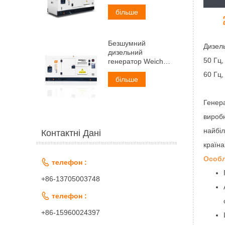
потужністю 50 кВА
більше
Безшумний
Дизель
дизельний
50 Гц,
генератор Weichai
потужністю 60 кВА
60 Гц,
більше
Генера
виробн
найбіл
Контактні Дані
країна
Особл

телефон :
+86-13705003748

телефон :
+86-15960024397