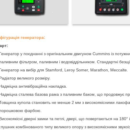
нфігурація генератора:
арт:
Генератор у поєднанні з оригінальним двигуном Cummins із потужн
паливним фільтром, паливним і водовіддільником. Стандартні безщі
Генератор на вибір для Stamford, Leroy Somer, Marathon, Meccalte.
Радіатор великого розміру.
Надміцна антивібраційна накладка.
Надміцна сталева базова рама з паливним баком, що продовжує пр
Товщина купола становить не менше 2 мм з високоякісними лакоф
порошковою фарбою.
Високоякісні дверні замки та петлі, двері, що повертаються на 180°
глушник комбінованого типу великого опору з високоякісними звуко