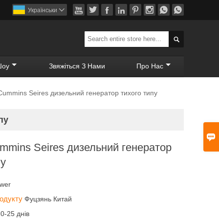








Українськи


Шоу
Звяжіться З Нами
Про Нас
Cummins Seires дизельний генератор тихого типу
пу

mmins Seires дизельний генератор
пу
ower
родукту
Фуцзянь Китай
20-25 днів