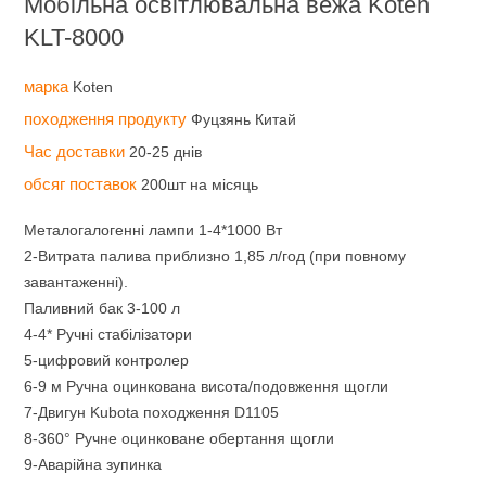
Мобільна освітлювальна вежа Koten
KLT-8000
марка
Koten
походження продукту
Фуцзянь Китай
Час доставки
20-25 днів
обсяг поставок
200шт на місяць
Металогалогенні лампи 1-4*1000 Вт
2-Витрата палива приблизно 1,85 л/год (при повному
завантаженні).
Паливний бак 3-100 л
4-4* Ручні стабілізатори
5-цифровий контролер
6-9 м Ручна оцинкована висота/подовження щогли
7-Двигун Kubota походження D1105
8-360° Ручне оцинковане обертання щогли
9-Аварійна зупинка