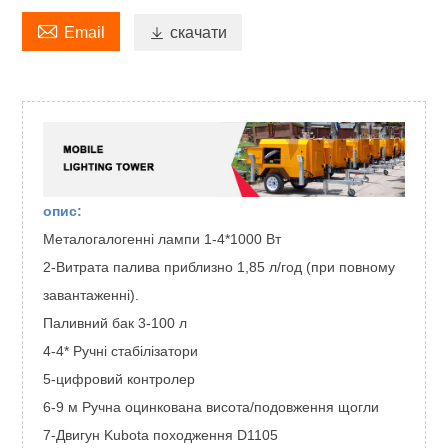

Email

скачати
опис:
Металогалогенні лампи 1-4*1000 Вт
2-Витрата палива приблизно 1,85 л/год (при повному
завантаженні).
Паливний бак 3-100 л
4-4* Ручні стабілізатори
5-цифровий контролер
6-9 м Ручна оцинкована висота/подовження щогли
7-Двигун Kubota походження D1105