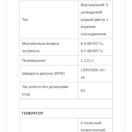
Вертикальний 3-
циліндровий
Тип
рядний двигун з
водяним
охолодженням
Максимальна вихідна
8,4 кВт/50 Гц,
потужність
9,5 кВт/60 Гц
Переміщення
1,123 л
1500/1800 об /
Швидкість двигуна (RPM)
хв
Час роботи без дозаправки
60
(год)
ГЕНЕРАТОР
4-полюсний
безконтактний,