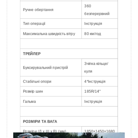
360
Ручне обертання
безперервний
Тип операції
Інструкція
Максимальна швидкість вітру
80 км/год
ТРЕЙЛЕР
Зчіпка кільце/
Буксирувальний пристрій
куля
Стабільні опори
4*Інструкція
Розмір шин
185R/14''
Гальма
Інструкція
РОЗМІРИ ТА ВАГА
Розміри (Д x Ш x В) (мм)
1850×1450×1680