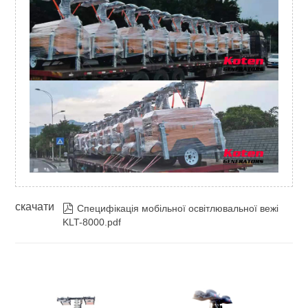
вага
(
кг)
900
Завантаження контейнера
6/18 наборів
(20GP/40HQ)
скачати

Специфікація мобільної освітлювальної вежі
KLT-8000.pdf