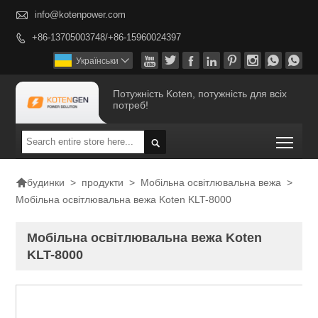

info@kotenpower.com
+86-13705003748/+86-15960024397









Українськи

Потужність Koten, потужність для всіх
потреб!
Togg


>
продукти
>
Мобільна освітлювальна вежа
>
будинки
Мобільна освітлювальна вежа Koten KLT-8000
Мобільна освітлювальна вежа Koten
KLT-8000