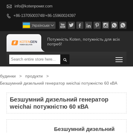

info@kotenpower.com
+86-13705003748/+86-15960024397









Українськи

Потужність Koten, потужність для всіх
потреб!
Togg

будинки
>
продукти
>
Безшумний дизельний генератор weichai потужністю 60 кВА
Безшумний дизельний генератор
weichai потужністю 60 кВА
Безшумний дизельний